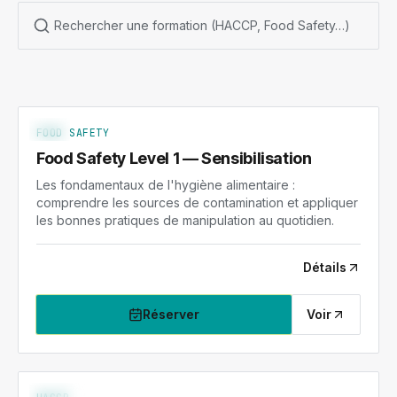
FS-1
NIV. 1
FOOD SAFETY
Food Safety Level 1 — Sensibilisation
Les fondamentaux de l'hygiène alimentaire :
comprendre les sources de contamination et appliquer
les bonnes pratiques de manipulation au quotidien.
Détails
Réserver
Voir
HACCP-1
NIV. 1