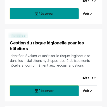
Détails
Réserver
Voir
LEGIO-HOT
NIV. 2
LÉGIONELLE
Gestion du risque légionelle pour les
hôteliers
Identifier, évaluer et maîtriser le risque légionellose
dans les installations hydriques des établissements
hôteliers, conformément aux recommandations
sanitaires.
Détails
Réserver
Voir