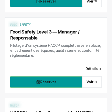
Réserver
Voir
FS-3
NIV. 3
FOOD SAFETY
Food Safety Level 3 — Manager /
Responsable
Pilotage d'un système HACCP complet : mise en place,
encadrement des équipes, audit interne et conformité
réglementaire.
Détails
Réserver
Voir
HACCP-3
NIV. 3
HACCP