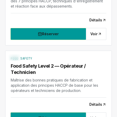
des 7 principes HACCP, techniques d'enregistrement
et réaction face aux dépassements.
Détails
Réserver
Voir
FS-2
NIV. 2
FOOD SAFETY
Food Safety Level 2 — Opérateur /
Technicien
Maîtrise des bonnes pratiques de fabrication et
application des principes HACCP de base pour les
opérateurs et techniciens de production.
Détails