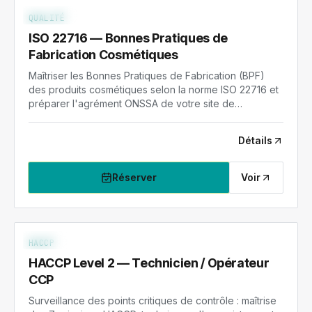
ISO-22716
NIV. 2
QUALITÉ
ISO 22716 — Bonnes Pratiques de
Fabrication Cosmétiques
Maîtriser les Bonnes Pratiques de Fabrication (BPF)
des produits cosmétiques selon la norme ISO 22716 et
préparer l'agrément ONSSA de votre site de
production.
Détails
Réserver
Voir
HACCP-2
NIV. 2
HACCP
HACCP Level 2 — Technicien / Opérateur
CCP
Surveillance des points critiques de contrôle : maîtrise